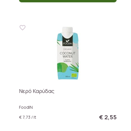
Νερό Καρύδας
FoodIN
€ 2,55
€ 7,73 / lt