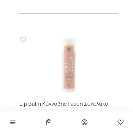
Lip Balm Kάνναβης Γεύση Σοκολάτα
Kannabio
€ 6,40
€ 1.280,00 / kg