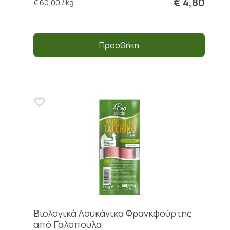
€ 4,80
€ 60,00 / kg
Προσθήκη
Βιολογικά Λουκάνικα Φρανκφούρτης
από Γαλοπούλα