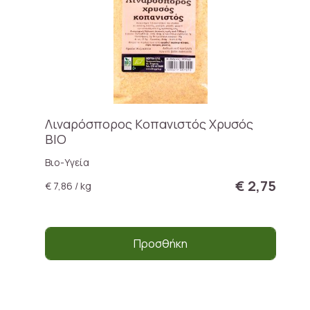
Λιναρόσπορος Kοπανιστός Xρυσός
ΒΙΟ
Βιο-Υγεία
€ 2,75
€ 7,86 / kg
Προσθήκη