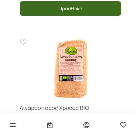
Προσθήκη
Λιναρόσπορος Χρυσός BIO
Βιο-Υγεία
€ 3,40
€ 6,80 / kg