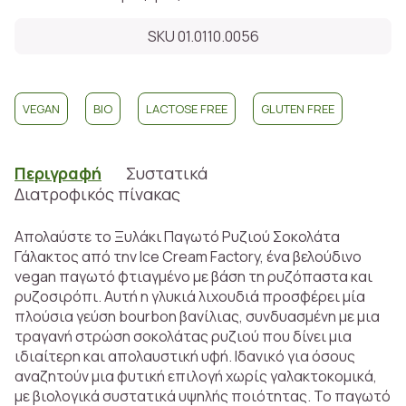
SKU 01.0110.0056
VEGAN
BIO
LACTOSE FREE
GLUTEN FREE
Περιγραφή
Συστατικά
Διατροφικός πίνακας
Απολαύστε το Ξυλάκι Παγωτό Ρυζιού Σοκολάτα
Γάλακτος από την Ice Cream Factory, ένα βελούδινο
vegan παγωτό φτιαγμένο με βάση τη ρυζόπαστα και
ρυζοσιρόπι. Αυτή η γλυκιά λιχουδιά προσφέρει μία
πλούσια γεύση bourbon βανίλιας, συνδυασμένη με μια
τραγανή στρώση σοκολάτας ρυζιού που δίνει μια
ιδιαίτερη και απολαυστική υφή. Ιδανικό για όσους
αναζητούν μια φυτική επιλογή χωρίς γαλακτοκομικά,
με βιολογικά συστατικά υψηλής ποιότητας. Το παγωτό