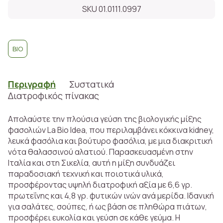
SKU 01.0111.0997
BIO
Περιγραφή
Συστατικά
Διατροφικός πίνακας
Απολαύστε την πλούσια γεύση της βιολογικής μίξης
φασολιών La Bio Idea, που περιλαμβάνει κόκκινα kidney,
λευκά φασόλια και βούτυρο φασόλια, με μια διακριτική
νότα θαλασσινού αλατιού. Παρασκευασμένη στην
Ιταλία και στη Σικελία, αυτή η μίξη συνδυάζει
παραδοσιακή τεχνική και ποιοτικά υλικά,
προσφέροντας υψηλή διατροφική αξία με 6,6 γρ.
πρωτεΐνης και 4,8 γρ. φυτικών ινών ανά μερίδα. Ιδανική
για σαλάτες, σούπες, ή ως βάση σε πληθώρα πιάτων,
προσφέρει ευκολία και γεύση σε κάθε γεύμα. Η