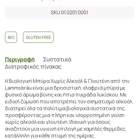
SKU 01.0201.0001
BIO
GLUTEN FREE
Περιγραφή
Συστατικά
Διατροφικός πίνακας
Η Βιολογική Μπύρα Χωρίς Αλκοόλ & Γλουτένη από την
Lammsbräu είναι μια δροσιστική, ελαφριά μπύρα με
φυσικό άρωμα βύνης και ήπια πικράδα λυκίσκου. Με
ειδική ζύμωση που αποτρέπει τον σχηματισμό αλκοόλ,
διατηρεί όλα τα πολύτιμα βιολογικά συστατικά της,
προσφέροντας μια πλήρη και ισορροπημένη γεύση
χωρίς αλκοόλ και γλουτένη. Ιδανική για όσους
αναζητούν μια υγιεινή επιλογή με χαμηλές θερμίδες,
κατάλληλη για κάθε στιγμή της ημέρας.